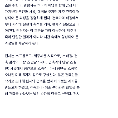
조를 취한다. 관람자는 하나의 해답을 향해 곧장 나아
가기보다 조건과 사유, 해석을 오가며 제주 건축이 형
성되어 온 과정을 경험하게 된다. 건축가의 배경에서
부터 시작해 실천과 축적을 거쳐, 현재의 질문으로 나
아간다. 관람자는 이 흐름을 따라 이동하며, 제주 건
축이 단일한 결과가 아니라 시간 속에서 형성되어 온 
과정임을 체감하게 된다.
전시는 △프롤로그: 제주체를 시작으로, △배경: 건
축 감각의 바탕 △만남 : 시대, 건축과의 만남 △실
천: 사유에서 공간으로 △축적: 다시 장면들 △공명: 
오래된 미래 6가지 장으로 구성된다. 많은 건축인을 
작가로 초대해 현재의 건축을 함께 바라보는 계기를 
만들고자 하였고, 건축과 타 예술 분야와의 협업을 통
해 건축을 바라보는 낯선 순간을 만들고 싶었다. 전시
장에 들어섰을 때, 모든 분위기의 중심에 있는 건축영
상ㅡ제주에서 활동하는 영상 감독 및 무용가와 함께
·
한 작품(문재웅 감독
김지희 기획, 「건축이 몸에 닿